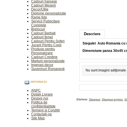
Cadouri haioase
Cadouri Meserii
Decor/Utile
Diplome personalizate
Rame foto
Servicii Publicitare
Complete
Brelocuri
Cadouri Barbati
Descriere
Cadouri femei
Cadouri Pentru Soferi
Stegulet Auto Romania cu s
Jucarii Pentru Copii
Produse pentru
Dimensiune panza 30x45 
Personalizare
Cadouri Crestine
Marturii personalizate
Ingerasi decor
Suveniruri Romanesti
Nu sunt imagini adiţionale
INFORMAŢII
ANPC
Detalii Livrare
Despre noi
Etichete:
Steaguri
,
Steaguri engros
,
S
Politica de
confidentialitate
Termeni si Conditii
Contactaţi-ne
Site Map