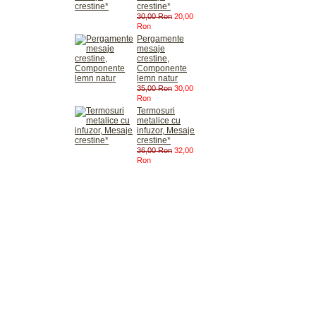
crestine*
30,00 Ron
20,00
Ron
Pergamente
mesaje
crestine,
Componente
lemn natur
35,00 Ron
30,00
Ron
Termosuri
metalice cu
infuzor, Mesaje
crestine*
36,00 Ron
32,00
Ron