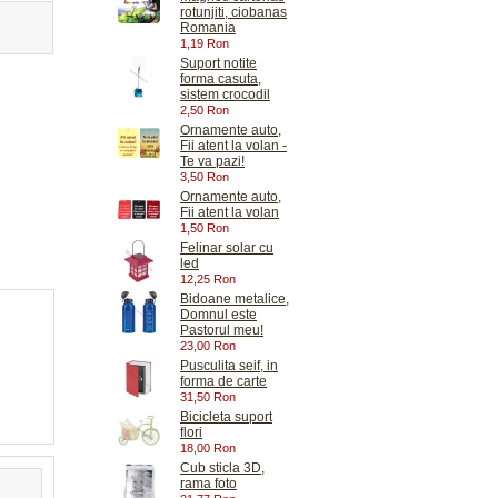
rotunjiti, ciobanas
Romania
1,19 Ron
Suport notite
forma casuta,
sistem crocodil
2,50 Ron
Ornamente auto,
Fii atent la volan -
Te va pazi!
3,50 Ron
Ornamente auto,
Fii atent la volan
1,50 Ron
Felinar solar cu
led
12,25 Ron
Bidoane metalice,
Domnul este
Pastorul meu!
23,00 Ron
Pusculita seif, in
forma de carte
31,50 Ron
Bicicleta suport
flori
18,00 Ron
Cub sticla 3D,
rama foto