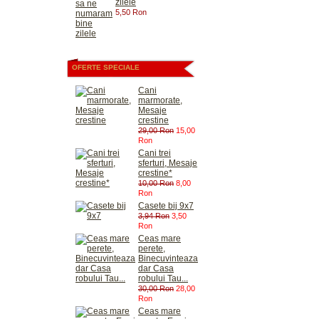
zilele
5,50 Ron
OFERTE SPECIALE
Cani
marmorate,
Mesaje
crestine
29,00 Ron
15,00
Ron
Cani trei
sferturi, Mesaje
crestine*
10,00 Ron
8,00
Ron
Casete bij 9x7
3,94 Ron
3,50
Ron
Ceas mare
perete,
Binecuvinteaza
dar Casa
robului Tau...
30,00 Ron
28,00
Ron
Ceas mare