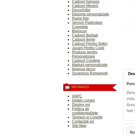
Cadouri haioase
Cadouri Meserii
Decor/Utile
Diplome personalizate
Rame foto
Servicii Publicitare
Complete
Brelocuri
Cadouri Barbati
Cadouri femei
Cadouri Pentru Soferi
Jucarii Pentru Copii
Produse pentru
Personalizare
Cadouri Crestine
Marturii personalizate
Ingerasi decor
Suveniruri Romanesti
Des
Puscu
INFORMAŢII
Dime
ANPC
Volu
Detalii Livrare
Gros
Despre noi
Politica de
Net 
confidentialitate
Termeni si Conditii
Contactaţi-ne
Site Map
Nu 