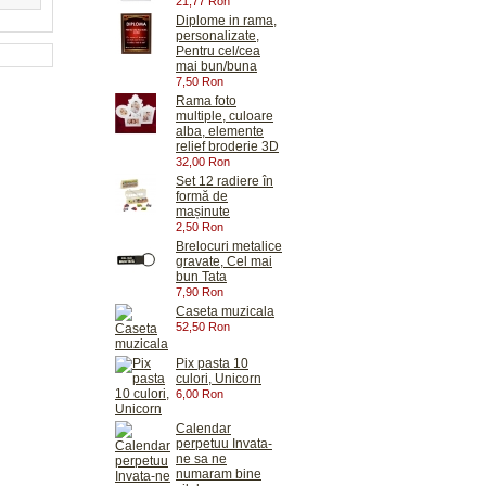
21,77 Ron
Diplome in rama,
personalizate,
Pentru cel/cea
mai bun/buna
7,50 Ron
Rama foto
multiple, culoare
alba, elemente
relief broderie 3D
32,00 Ron
Set 12 radiere în
formă de
mașinute
2,50 Ron
Brelocuri metalice
gravate, Cel mai
bun Tata
7,90 Ron
Caseta muzicala
52,50 Ron
Pix pasta 10
culori, Unicorn
6,00 Ron
Calendar
perpetuu Invata-
ne sa ne
numaram bine