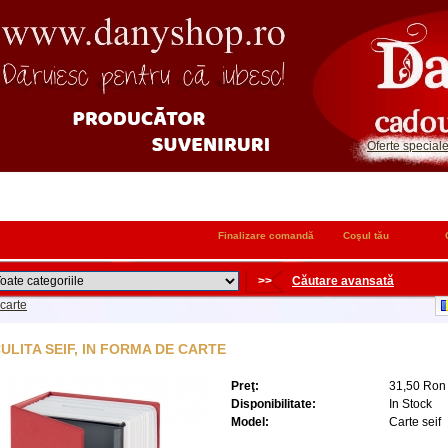
Oferte special
Finalizare comandă
Coşul tău
>>
Căutare avansată
 carte
ULITA SEIF, IN FORMA DE CARTE
Preţ:
31,50 Ron
Disponibilitate:
In Stock
Model:
Carte seif