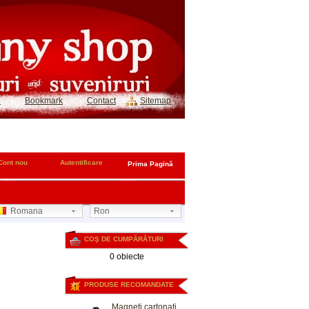
e
Bookmark
Contact
Sitemap
Cont nou
Autentificare
Prima Pagină
Romana
Ron
COŞ DE CUMPĂRĂTURI
0 obiecte
PRODUSE RECOMANDATE
Magneti cartonati