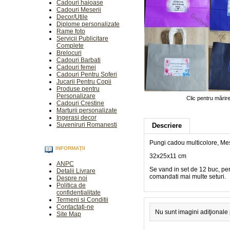
Cadouri haioase
Cadouri Meserii
Decor/Utile
Diplome personalizate
Rame foto
Servicii Publicitare
Complete
Brelocuri
Cadouri Barbati
Cadouri femei
Cadouri Pentru Soferi
Jucarii Pentru Copii
Produse pentru
Personalizare
Clic pentru mărir
Cadouri Crestine
Marturii personalizate
Ingerasi decor
Suveniruri Romanesti
Descriere
Pungi cadou multicolore, Mes
INFORMAŢII
32x25x11 cm
ANPC
Se vand in set de 12 buc, per
Detalii Livrare
comandati mai multe seturi.
Despre noi
Politica de
confidentialitate
Termeni si Conditii
Contactaţi-ne
Nu sunt imagini adiţionale
Site Map