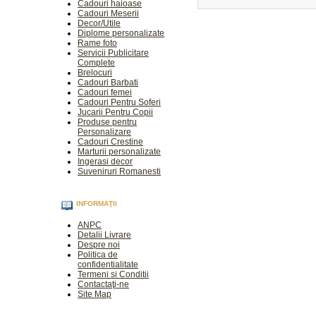
Cadouri haioase
Cadouri Meserii
Decor/Utile
Diplome personalizate
Rame foto
Servicii Publicitare
Complete
Brelocuri
Cadouri Barbati
Cadouri femei
Cadouri Pentru Soferi
Jucarii Pentru Copii
Produse pentru
Personalizare
Cadouri Crestine
Marturii personalizate
Ingerasi decor
Suveniruri Romanesti
INFORMAŢII
ANPC
Detalii Livrare
Despre noi
Politica de
confidentialitate
Termeni si Conditii
Contactaţi-ne
Site Map