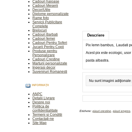
Cadouri haioase
Cadouri Meserii
Decor/Utile
Diplome personalizate
Rame foto
Servicii Publicitare
Complete
Brelocuri
Cadouri Barbati
Descriere
Cadouri femei
Cadouri Pentru Soferi
Pix lemn bambus, Laudati p
Jucarii Pentru Copii
Produse pentru
Acest pix este ecologic, usor
Personalizare
Cadouri Crestine
pasta albastra.
Marturii personalizate
Ingerasi decor
Suveniruri Romanesti
Nu sunt imagini adiţionale
INFORMAŢII
ANPC
Detalii Livrare
Despre noi
Politica de
confidentialitate
Etichete:
pixuri crestine
,
pixuri engros
,
Termeni si Conditii
Contactaţi-ne
Site Map