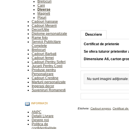
Brelocuri
Cani
Diverse
Magneti
Pixuri
Cadouri haioase
Cadouri Meserii
Decor/Utile
Diplome personalizate
Descriere
Rame foto
Servicii Publicitare
Certificat de prietenie
Complete
Brelocuri
Se ofera tuturor prietenilor 
Cadouri Barbati
Cadouri femei
Dimensiune A6, carton gro
Cadouri Pentru Soferi
Jucarii Pentru Copii
Produse pentru
Personalizare
Cadouri Crestine
Nu sunt imagini adiţionale
Marturii personalizate
Ingerasi decor
Suveniruri Romanesti
INFORMAŢII
Etichete:
Cadouri engros
,
Certificat de
ANPC
Detalii Livrare
Despre noi
Politica de
confidentialitate