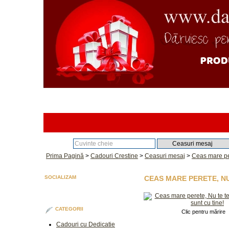
Căutare:
Prima Pagină
>
Cadouri Crestine
>
Ceasuri mesaj
>
Ceas mare per
SOCIALIZAM
CEAS MARE PERETE, NU
CATEGORII
Clic pentru mărire
Cadouri cu Dedicatie