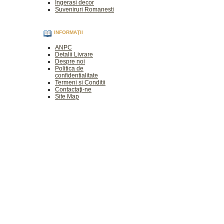
Ingerasi decor
Suveniruri Romanesti
INFORMAŢII
ANPC
Detalii Livrare
Despre noi
Politica de
confidentialitate
Termeni si Conditii
Contactaţi-ne
Site Map