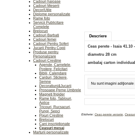
Cadouri haioase
Cadouri Meserii
Decor/Utile
Diplome personalizate
Rame foto
Servicii Publicitare
Complete
Brelocuri
Cadouri Barbati
Descriere
Cadouri femei
Cadouri Pentru Soferi
Ceas perete -
Isaia 41.10 
Jucarii Pentru Copii
Produse pentru
diametru 28 cm
Personalizare
Cadouri Crestine
ambalaj carton individua
Agende, Carnetele,
Postere, Felicitari
Biblii, Calendare
Carduri, Stickere,
Semne
Nu sunt imagini adiţionale
Decoratiuni&Jucarii
Prosoape,Perne,Umbrele
Magneti frigider
Rame foto, Tablouri,
Aplice
Tricouri, Rucsacuri,
Pungi, Sepci
Etichete:
Ceas perete versete
,
Ceasuri
Pixuri Crestine
Brelocuri
Cani inscriptionate
Ceasuri mesaj
Marturii personalizate