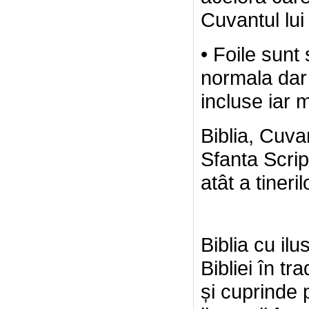
Cuvantul lu
• Foile sunt s
normala dar 
incluse iar m
Biblia, Cuv
Sfanta Scrip
atât a tineril
Biblia cu ilu
Bibliei în t
și cuprinde