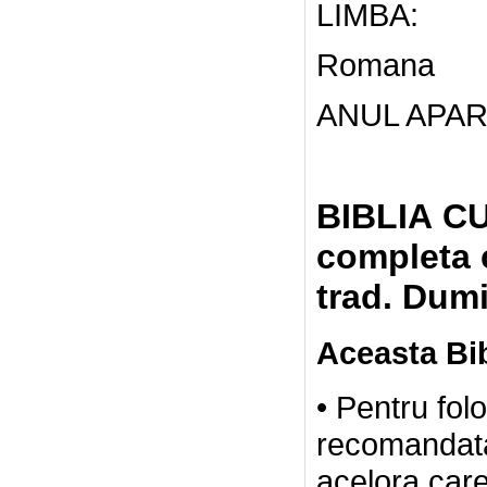
LIMBA:
Romana
ANUL APARI
BIBLIA CU
completa c
trad.
Dumi
Aceasta Bib
• Pentru fol
recomandata,
acelora car