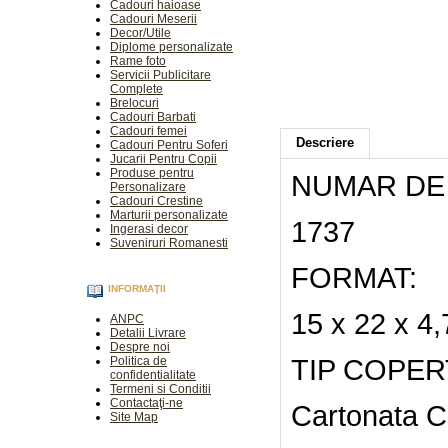
Cadouri haioase
Cadouri Meserii
Decor/Utile
Diplome personalizate
Rame foto
Servicii Publicitare
Complete
Brelocuri
Cadouri Barbati
Cadouri femei
Descriere
Cadouri Pentru Soferi
Jucarii Pentru Copii
Produse pentru
NUMAR DE 
Personalizare
Cadouri Crestine
Marturii personalizate
1737
Ingerasi decor
Suveniruri Romanesti
FORMAT:
INFORMAŢII
15 x 22 x 4
ANPC
Detalii Livrare
Despre noi
TIP COPER
Politica de
confidentialitate
Termeni si Conditii
Contactaţi-ne
Cartonata 
Site Map