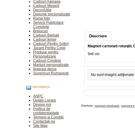
Cadouri haioase
Cadouri Meserii
Decor/Utile
Diplome personalizate
Rame foto
Servicii Publicitare
Complete
Brelocuri
Cadouri Barbati
Descriere
Cadouri femei
Cadouri Pentru Soferi
Magneti cartonati rotunjiti,
Jucarii Pentru Copii
Produse pentru
9x6 cm
Personalizare
Cadouri Crestine
Marturii personalizate
Ingerasi decor
Suveniruri Romanesti
Nu sunt imagini adiţionale
INFORMAŢII
ANPC
Detalii Livrare
Despre noi
Etichete:
magneti dedicatie
,
magneti 
Politica de
confidentialitate
Termeni si Conditii
Contactaţi-ne
Site Map