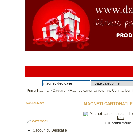
Căutare:
Prima Pagină
>
Căutare
>
Magneti cartonati rotunjiti, Cel mai bun
SOCIALIZAM
MAGNETI CARTONATI RO
CATEGORII
Clic pentru mărire
Cadouri cu Dedicatie