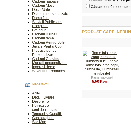
Căutare în descrierea pr
Cadouri haioase
Cadouri Meserii
Căutare după model pro
Decor/Utile
Diplome personalizate
Rame foto
Servicii Publicitare
Complete
Brelocuri
PRODUSE CARE ÎNTRUN
Cadouri Barbati
Cadouri femei
Cadouri Pentru Soferi
Jucarii Pentru Copii
Produse pentru
Personalizare
Cadouri Crestine
Marturii personalizate
Rame foto lemn copii,
Ingerasi decor
Zambeste, Dumnezeu
Suveniruri Romanesti
te iubeste!
Rame foto copii
5,50 Ron
INFORMAŢII
ANPC
Detalii Livrare
Despre noi
Politica de
confidentialitate
Termeni si Conditii
Contactaţi-ne
Site Map