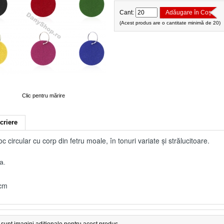
Cant:
Adăugare în Coș
(Acest produs are o cantitate minimă de 20)
Clic pentru mărire
criere
oc circular cu corp din fetru moale, în tonuri variate și strălucitoare.
a.
 cm