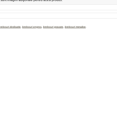
sunt imagini adiţionale pentru acest produs.
relocuri dedicatie
,
brelocuri engros
,
brelocuri gravate
,
brelocuri metalice
,