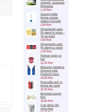
rotunjiti, ciobanas
Romania
1,19 Ron
Suport notite
forma casuta,
sistem crocodil
2,50 Ron
Ornamente auto,
Fii atent la volan -
Te va pazi!
3,50 Ron
Ornamente auto,
Fii atent la volan
1,50 Ron
Felinar solar cu
led
12,25 Ron
Bidoane metalice,
Domnul este
Pastorul meu!
23,00 Ron
Pusculita seif, in
forma de carte
31,50 Ron
Bicicleta suport
flori
18,00 Ron
Cub sticla 3D,
rama foto