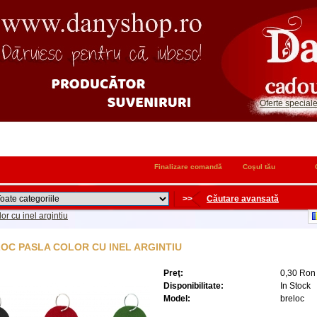
Oferte special
Finalizare comandă
Coşul tău
>>
Căutare avansată
or cu inel argintiu
OC PASLA COLOR CU INEL ARGINTIU
Preţ:
0,30 Ron
Disponibilitate:
In Stock
Model:
breloc