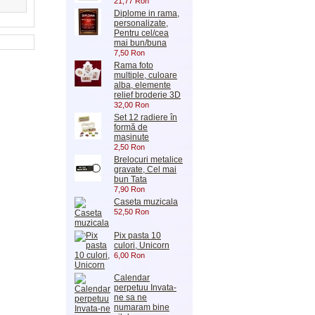
21,77 Ron
Diplome in rama,
personalizate,
Pentru cel/cea
mai bun/buna
7,50 Ron
Rama foto
multiple, culoare
alba, elemente
relief broderie 3D
32,00 Ron
Set 12 radiere în
formă de
mașinute
2,50 Ron
Brelocuri metalice
gravate, Cel mai
bun Tata
7,90 Ron
Caseta muzicala
52,50 Ron
Pix pasta 10
culori, Unicorn
6,00 Ron
Calendar
perpetuu Invata-
ne sa ne
numaram bine