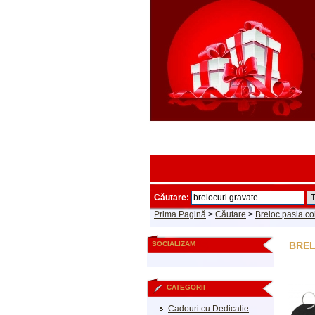
Căutare:
Prima Pagină
>
Căutare
>
Breloc pasla col
SOCIALIZAM
BREL
CATEGORII
Cadouri cu Dedicatie