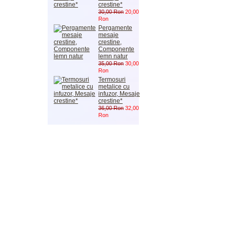
crestine*
30,00 Ron
20,00
Ron
Pergamente
mesaje
crestine,
Componente
lemn natur
35,00 Ron
30,00
Ron
Termosuri
metalice cu
infuzor, Mesaje
crestine*
36,00 Ron
32,00
Ron