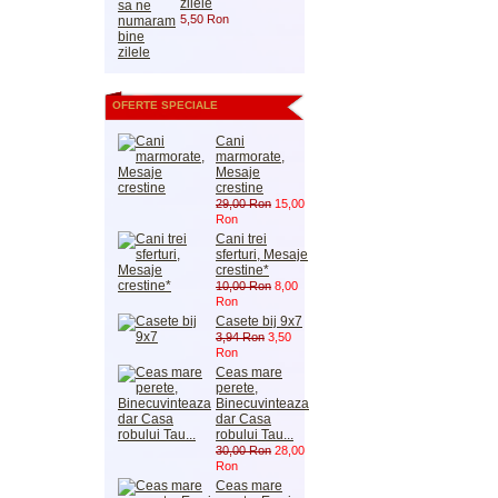
zilele
5,50 Ron
OFERTE SPECIALE
Cani
marmorate,
Mesaje
crestine
29,00 Ron
15,00
Ron
Cani trei
sferturi, Mesaje
crestine*
10,00 Ron
8,00
Ron
Casete bij 9x7
3,94 Ron
3,50
Ron
Ceas mare
perete,
Binecuvinteaza
dar Casa
robului Tau...
30,00 Ron
28,00
Ron
Ceas mare