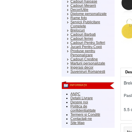
Cadouri haioase
Cadouri Meserii
Decor/Utile
Diplome personalizate
Rame foto
Servicii Publicitare
Complete
Brelocuri
Cadouri Barbati
Cadouri femei
Cadouri Pentru Soferi
Jucarii Pentru Copii
Produse pentru
Personalizare
Cadouri Crestine
Marturii personalizate
Ingerasi decor
Suveniruri Romanesti
Des
Brel
INFORMAŢII
ANPC
Pasl
Detalii Livrare
Despre noi
Politica de
5.5
confidentialitate
Termeni si Conditii
Contactaţi-ne
Site Map