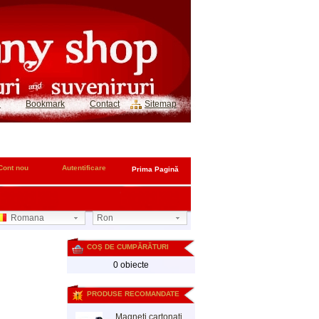
e
Bookmark
Contact
Sitemap
Cont nou
Autentificare
Prima Pagină
Romana
Ron
COŞ DE CUMPĂRĂTURI
0 obiecte
PRODUSE RECOMANDATE
Magneti cartonati